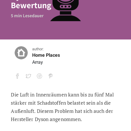
Bewertung
5
min Lesedauer
author:
Home Places
Array
Die Luft in Innenräumen kann bis zu fünf Mal
Alle Modelle im Überblick: Dyson Pure 
stärker mit Schadstoffen belastet sein als die
5
min Lesedauer
Außenluft. Diesem Problem hat sich auch der
Hersteller Dyson angenommen.