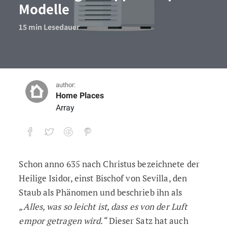
Modelle
15
min Lesedauer
author:
Home Places
Array
Schon anno 635 nach Christus bezeichnete der
Weniger Staub durch Luftreiniger: Tipp
Heilige Isidor, einst Bischof von Sevilla, den
15
min Lesedauer
Staub als Phänomen und beschrieb ihn als
„Alles, was so leicht ist, dass es von der Luft
empor getragen wird.“
Dieser Satz hat auch