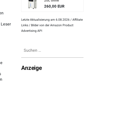
20L ohne
Abluftschlauch
260,00 EUR
en
Letzte Aktualisierung am 6.08.2026 / Affiliate
 Leser
Links / Bilder von der Amazon Product
Advertising API
Suchen
nach:
ie
Anzeige
s
en