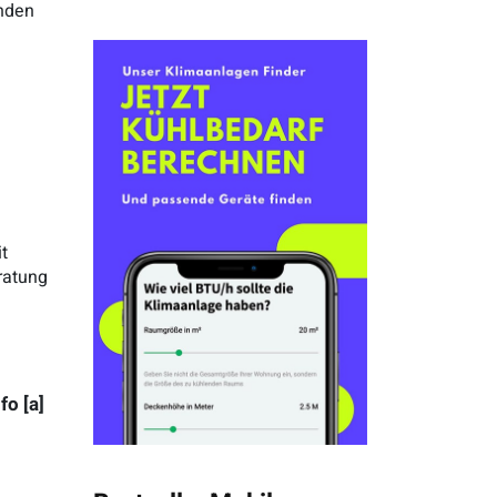
unden
t
ratung
o [a]