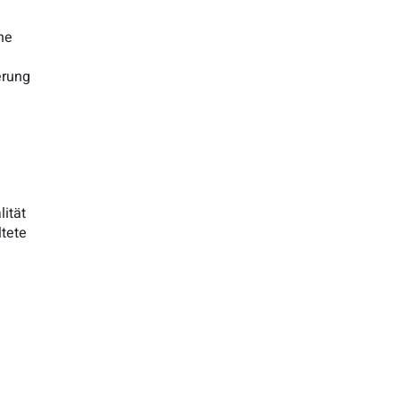
he
erung
lität
ltete