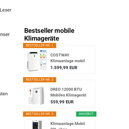
 Leser
Bestseller mobile
unser
Klimageräte
BESTSELLER NR. 1
COSTWAY
Klimaanlage mobil
16000BTU,
1.599,99 EUR
Klimagerät...
BESTSELLER NR. 2
DREO 12000 BTU
sten
Mobiles Klimagerät
(3-in...
559,99 EUR
BESTSELLER NR. 3
ANGEBOT
Klimaanlage Mobil