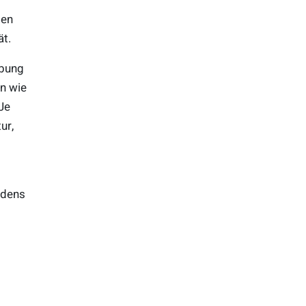
den
ät.
ebung
n wie
 Je
ur,
ndens