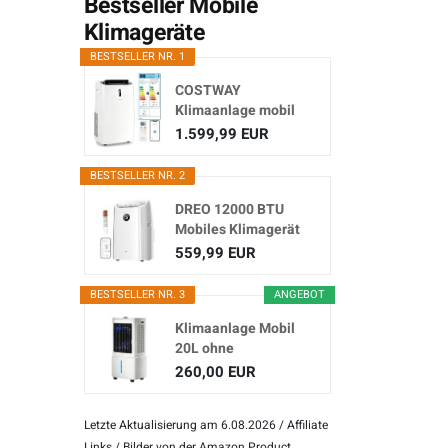
Bestseller Mobile
Klimageräte
BESTSELLER NR. 1
COSTWAY
Klimaanlage mobil
16000BTU,
1.599,99 EUR
Klimagerät...
BESTSELLER NR. 2
DREO 12000 BTU
Mobiles Klimagerät
(3-in...
559,99 EUR
BESTSELLER NR. 3
ANGEBOT
Klimaanlage Mobil
20L ohne
Abluftschlauch
260,00 EUR
Letzte Aktualisierung am 6.08.2026 / Affiliate
Links / Bilder von der Amazon Product