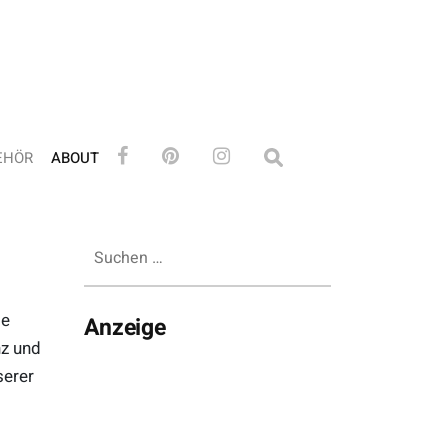
EHÖR
ABOUT
Suchen
nach:
te
Anzeige
z und
serer