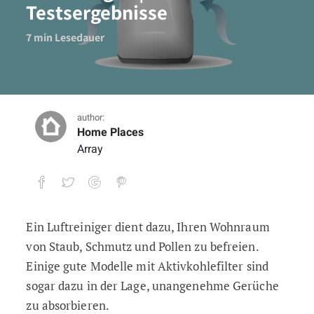
Testsergebnisse
7
min Lesedauer
author:
Home Places
Array
Ein Luftreiniger dient dazu, Ihren Wohnraum
Unsere Ionen Luftreiniger Erfahrungen |
von Staub, Schmutz und Pollen zu befreien.
7
min Lesedauer
Einige gute Modelle mit Aktivkohlefilter sind
sogar dazu in der Lage, unangenehme Gerüche
zu absorbieren.