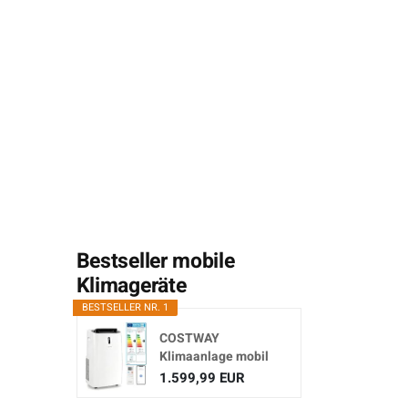
Bestseller mobile
Klimageräte
BESTSELLER NR. 1
COSTWAY
Klimaanlage mobil
16000BTU,
1.599,99 EUR
Klimagerät...