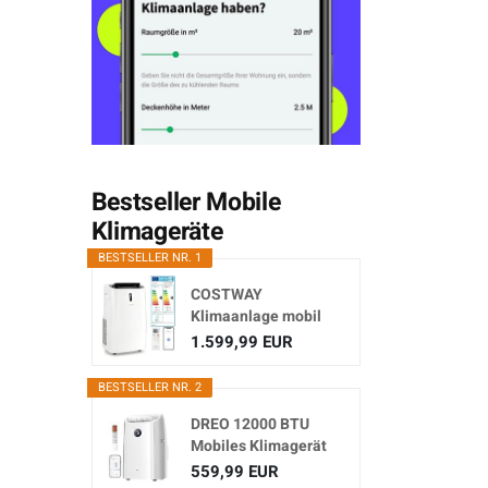
Bestseller Mobile
Klimageräte
BESTSELLER NR. 1
COSTWAY
Klimaanlage mobil
16000BTU,
1.599,99 EUR
Klimagerät...
BESTSELLER NR. 2
DREO 12000 BTU
Mobiles Klimagerät
(3-in...
559,99 EUR