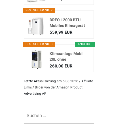
Klimagerät...
BESTSELLER NR. 2
DREO 12000 BTU
Mobiles Klimagerät
(3-in...
559,99 EUR
BESTSELLER NR. 3
ANGEBOT
Klimaanlage Mobil
20L ohne
Abluftschlauch
260,00 EUR
Letzte Aktualisierung am 6.08.2026 / Affiliate
Links / Bilder von der Amazon Product
Advertising API
Suchen
nach: