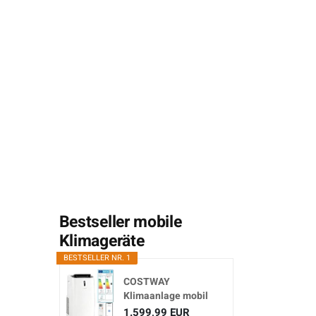
Bestseller mobile
Klimageräte
BESTSELLER NR. 1
COSTWAY
Klimaanlage mobil
16000BTU,
1.599,99 EUR