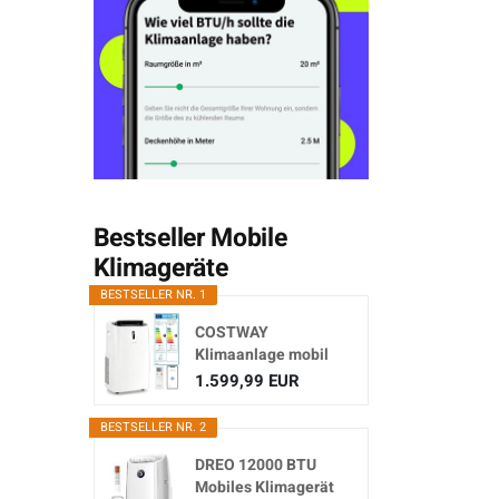
Bestseller Mobile
Klimageräte
BESTSELLER NR. 1
COSTWAY
Klimaanlage mobil
16000BTU,
1.599,99 EUR
Klimagerät...
BESTSELLER NR. 2
DREO 12000 BTU
Mobiles Klimagerät