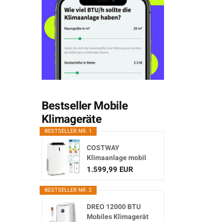
Bestseller Mobile
Klimageräte
BESTSELLER NR. 1
COSTWAY
Klimaanlage mobil
16000BTU,
1.599,99 EUR
Klimagerät...
BESTSELLER NR. 2
DREO 12000 BTU
Mobiles Klimagerät