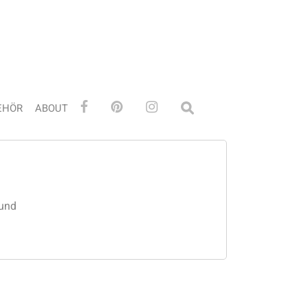
EHÖR
ABOUT
 und