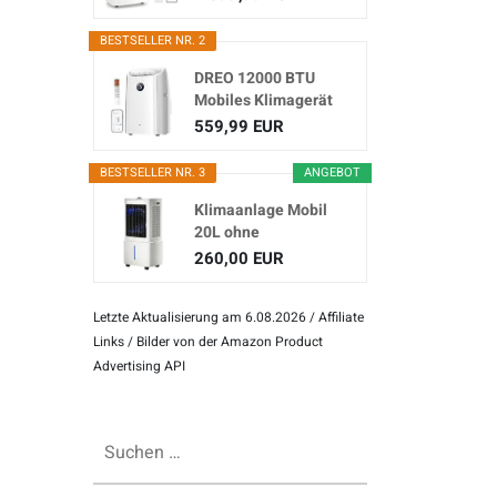
Klimagerät...
BESTSELLER NR. 2
DREO 12000 BTU
Mobiles Klimagerät
(3-in...
559,99 EUR
BESTSELLER NR. 3
ANGEBOT
Klimaanlage Mobil
20L ohne
Abluftschlauch
260,00 EUR
Letzte Aktualisierung am 6.08.2026 / Affiliate
Links / Bilder von der Amazon Product
Advertising API
Suchen
nach: