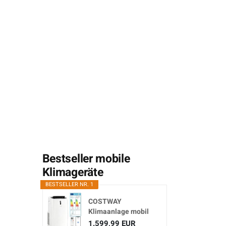
Bestseller mobile
Klimageräte
BESTSELLER NR. 1
COSTWAY
Klimaanlage mobil
16000BTU,
1.599,99 EUR