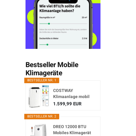
Bestseller Mobile
Klimageräte
BESTSELLER NR. 1
COSTWAY
Klimaanlage mobil
16000BTU,
1.599,99 EUR
Klimagerät...
BESTSELLER NR. 2
DREO 12000 BTU
Mobiles Klimagerät