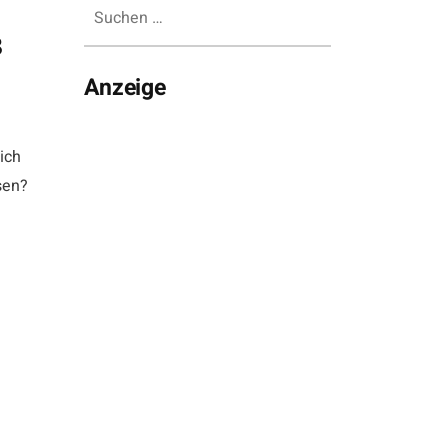
Suchen
nach:
3
Anzeige
ich
sen?