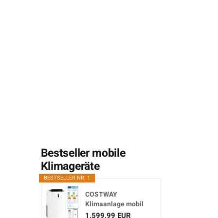
Bestseller mobile
Klimageräte
BESTSELLER NR. 1
COSTWAY
Klimaanlage mobil
16000BTU,
1.599,99 EUR