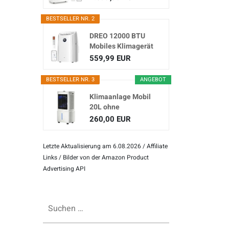
Klimagerät...
BESTSELLER NR. 2
DREO 12000 BTU
Mobiles Klimagerät
(3-in...
559,99 EUR
BESTSELLER NR. 3
ANGEBOT
Klimaanlage Mobil
20L ohne
Abluftschlauch
260,00 EUR
Letzte Aktualisierung am 6.08.2026 / Affiliate
Links / Bilder von der Amazon Product
Advertising API
Suchen
nach: