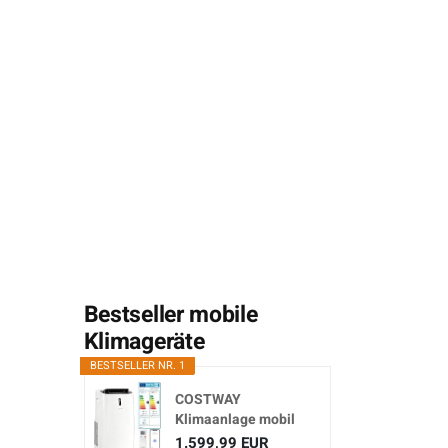
Bestseller mobile
Klimageräte
BESTSELLER NR. 1
COSTWAY
Klimaanlage mobil
16000BTU,
1.599,99 EUR