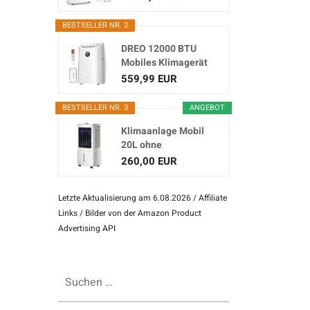
Klimagerät...
BESTSELLER NR. 2
DREO 12000 BTU
Mobiles Klimagerät
(3-in...
559,99 EUR
BESTSELLER NR. 3
ANGEBOT
Klimaanlage Mobil
20L ohne
Abluftschlauch
260,00 EUR
Letzte Aktualisierung am 6.08.2026 / Affiliate
Links / Bilder von der Amazon Product
Advertising API
Suchen
nach: