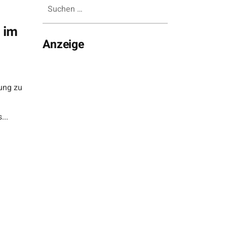
Suchen
nach:
 im
Anzeige
ung zu
...