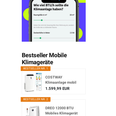
Bestseller Mobile
Klimageräte
BESTSELLER NR. 1
COSTWAY
Klimaanlage mobil
16000BTU,
1.599,99 EUR
Klimagerät...
BESTSELLER NR. 2
DREO 12000 BTU
Mobiles Klimagerät