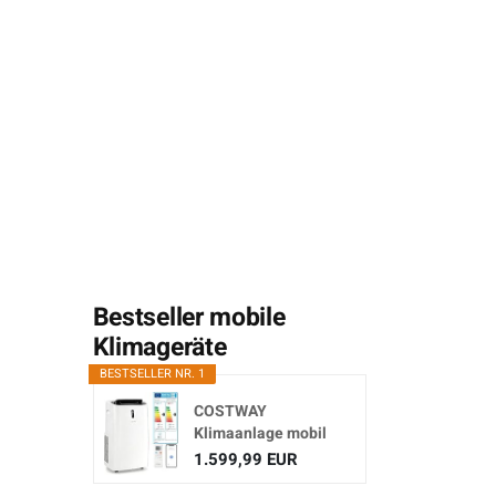
Bestseller mobile
Klimageräte
BESTSELLER NR. 1
COSTWAY
Klimaanlage mobil
16000BTU,
1.599,99 EUR
Klimagerät...