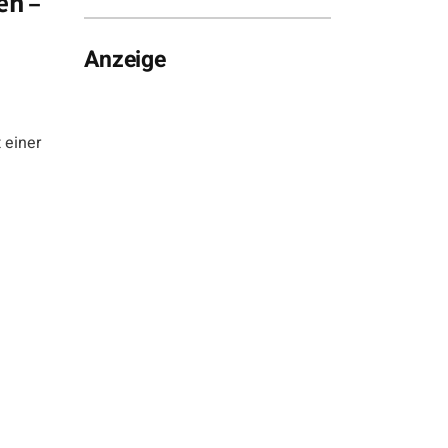
en –
Anzeige
 einer