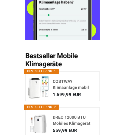
Bestseller Mobile
Klimageräte
BESTSELLER NR. 1
COSTWAY
Klimaanlage mobil
16000BTU,
1.599,99 EUR
Klimagerät...
BESTSELLER NR. 2
DREO 12000 BTU
Mobiles Klimagerät
(3-in...
559,99 EUR