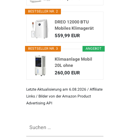
Klimagerät...
BESTSELLER NR. 2
DREO 12000 BTU
Mobiles Klimagerät
(3-in...
559,99 EUR
BESTSELLER NR. 3
ANGEBOT
Klimaanlage Mobil
20L ohne
Abluftschlauch
260,00 EUR
Letzte Aktualisierung am 6.08.2026 / Affiliate
Links / Bilder von der Amazon Product
Advertising API
Suchen
nach: