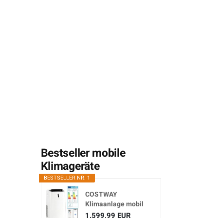
Bestseller mobile
Klimageräte
BESTSELLER NR. 1
COSTWAY
Klimaanlage mobil
16000BTU,
1.599,99 EUR