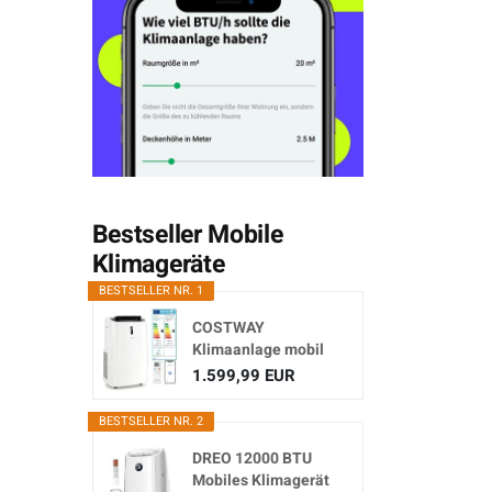
Bestseller Mobile
Klimageräte
BESTSELLER NR. 1
COSTWAY
Klimaanlage mobil
16000BTU,
1.599,99 EUR
Klimagerät...
BESTSELLER NR. 2
DREO 12000 BTU
Mobiles Klimagerät