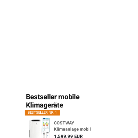
Bestseller mobile
Klimageräte
BESTSELLER NR. 1
COSTWAY
Klimaanlage mobil
16000BTU,
1.599,99 EUR