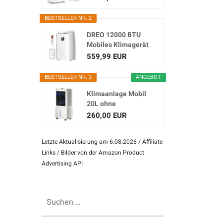
Klimagerät...
BESTSELLER NR. 2
DREO 12000 BTU
Mobiles Klimagerät
(3-in...
559,99 EUR
BESTSELLER NR. 3
ANGEBOT
Klimaanlage Mobil
20L ohne
Abluftschlauch
260,00 EUR
Letzte Aktualisierung am 6.08.2026 / Affiliate
Links / Bilder von der Amazon Product
Advertising API
Suchen
nach: