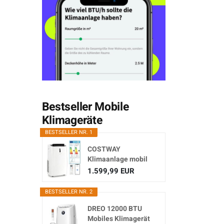
Bestseller Mobile
Klimageräte
BESTSELLER NR. 1
COSTWAY
Klimaanlage mobil
16000BTU,
1.599,99 EUR
Klimagerät...
BESTSELLER NR. 2
DREO 12000 BTU
Mobiles Klimagerät