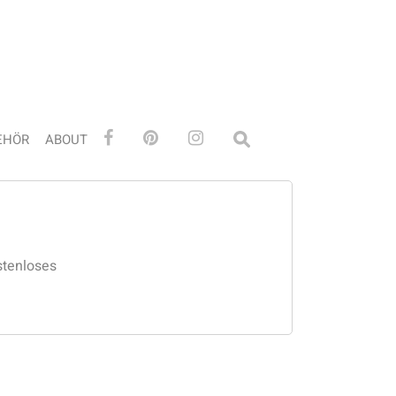
EHÖR
ABOUT
stenloses