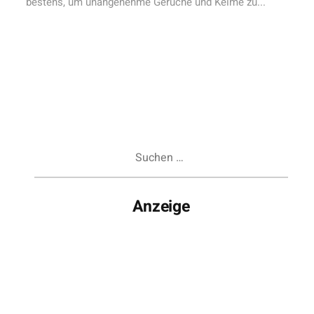
bestens, um unangenehme Gerüche und Keime zu...
Suchen
nach:
Anzeige