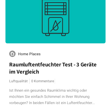
Home Places
Raumluftentfeuchter Test - 3 Geräte
im Vergleich
Luftqualität
0 Kommentare
Ist Ihnen ein gesundes Raumklima wichtig oder
möchten Sie einfach Schimmel in Ihrer Wohnung
vorbeugen? In beiden Fällen ist ein Luftentfeuchter...