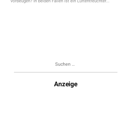
vorbeugen? In beiden Fällen ist ein Luftentfeuchter...
Suchen
nach:
Anzeige