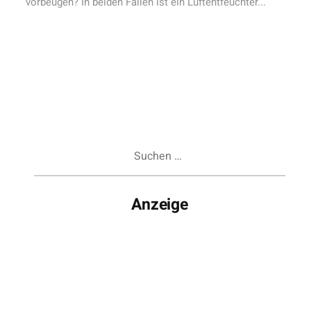
vorbeugen? In beiden Fällen ist ein Luftentfeuchter...
Suchen
nach:
Anzeige