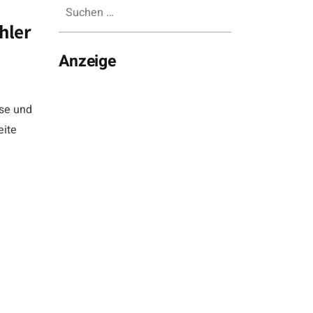
Suchen
nach:
hler
Anzeige
use und
eite