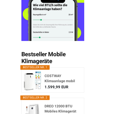
Bestseller Mobile
Klimageräte
BESTSELLER NR. 1
COSTWAY
Klimaanlage mobil
16000BTU,
1.599,99 EUR
Klimagerät...
BESTSELLER NR. 2
DREO 12000 BTU
Mobiles Klimagerät