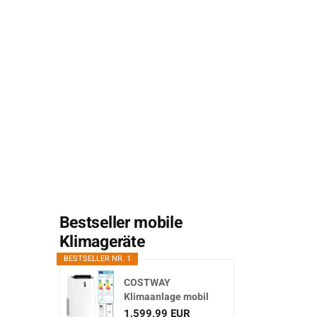
Bestseller mobile
Klimageräte
BESTSELLER NR. 1
COSTWAY
Klimaanlage mobil
16000BTU,
1.599,99 EUR