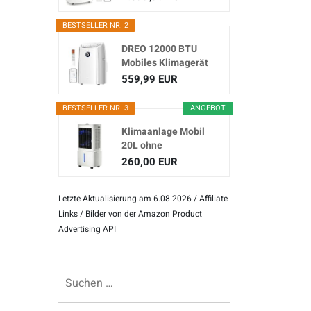
Klimagerät...
BESTSELLER NR. 2
DREO 12000 BTU
Mobiles Klimagerät
(3-in...
559,99 EUR
BESTSELLER NR. 3
ANGEBOT
Klimaanlage Mobil
20L ohne
Abluftschlauch
260,00 EUR
Letzte Aktualisierung am 6.08.2026 / Affiliate
Links / Bilder von der Amazon Product
Advertising API
Suchen
nach: