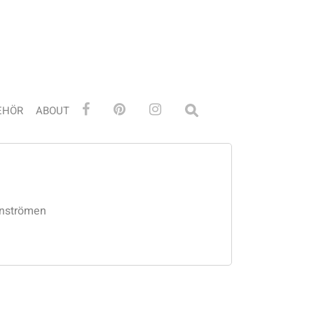
EHÖR
ABOUT
einströmen