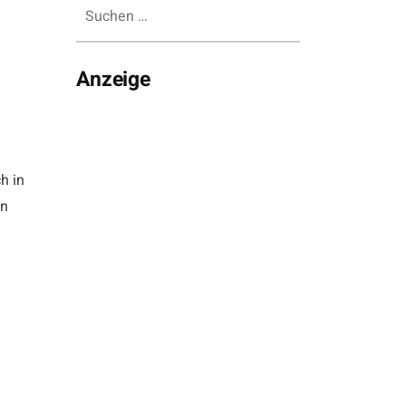
Suchen
nach:
Anzeige
h in
en