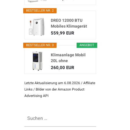
Klimagerät...
BESTSELLER NR. 2
DREO 12000 BTU
Mobiles Klimagerät
(3-in...
559,99 EUR
BESTSELLER NR. 3
ANGEBOT
Klimaanlage Mobil
20L ohne
Abluftschlauch
260,00 EUR
Letzte Aktualisierung am 6.08.2026 / Affiliate
Links / Bilder von der Amazon Product
Advertising API
Suchen
nach: