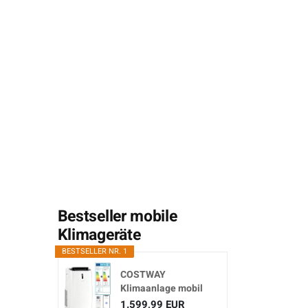
Bestseller mobile
Klimageräte
BESTSELLER NR. 1
COSTWAY
Klimaanlage mobil
16000BTU,
1.599,99 EUR