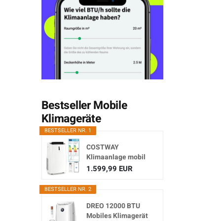
Bestseller Mobile
Klimageräte
BESTSELLER NR. 1
COSTWAY
Klimaanlage mobil
16000BTU,
1.599,99 EUR
Klimagerät...
BESTSELLER NR. 2
DREO 12000 BTU
Mobiles Klimagerät